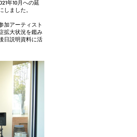
21年10月への延
にしました。
参加アーティスト
症拡大状況を鑑み
後日説明資料に活