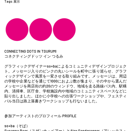
Tags:
展示
CONNECTING DOTS IN TSURUMI
コネクティングドッツ イン つるみ
グラフィックデザイナーso+baによるコミュニティデザインプロジェク
ト。メッセージ入りのピンクの丸いシールを町中に張り巡らせ、グラフ
ィックデザインで風景を一変させる取り組みです。メッセージは、周辺
の学校や企業などを通じて1000におよぶ数が集まり、その中から選んだ
メッセージを商店街の約20のウィンドウ、地域を走る路線バス内、駅構
内、清掃車、区庁舎、学校施設内や地域のコミュニティスペースなどに
貼り出しました。ほかに小学校への出張ワークショップや、フェスティ
バル当日は路上落書きワークショップも行ないました。
参加アーティストのプロフィール PROFILE
so+ba（そば）
Susanna Baer（スザンナ・ベアー）とAlex Sonderegger（アレックス・