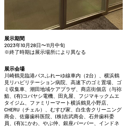
展示期間
2023年10月28日〜11月中旬
※終了時期は展示場所により異なる
展示会場
川崎鶴見臨港バスふれーゆ線車内（2台）、横浜鶴
見リハビリテーション病院、高速下のゴミ置場、ゴ
ミ収集車、潮田地域ケアプラザ、商店街個店（与祢
鮨、(有)コバヤシ電機、田丸屋、フジマキックムエ
タイジム、ファミリーマート横浜鶴見小野店、
CHERU（チェル）、むすび家、白生舎クリーニング
商会、佐藤歯科医院、(株)吉武商会、石井歯科委
員、(有)にかわ、やぶ仲、銀座バーバー、インドネ